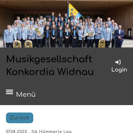
Musikgesellschaft
Login
Konkordia Widnau
Menü
Zurück
07.08.2025
, SA Hämmerle Lea