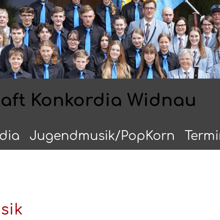
haft Konkordia Widnau
dia
Jugendmusik/PopKorn
Term
sik