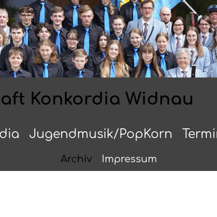
haft Konkordia Widnau
dia
Jugendmusik/PopKorn
Term
Archiv
Impressum