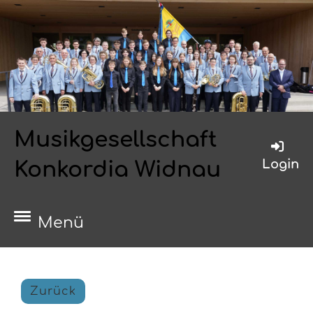
Musikgesellschaft
Login
Konkordia Widnau
Menü
Zurück