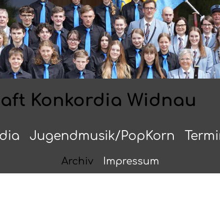
haft Konkordia Widnau
dia
Jugendmusik/PopKorn
Term
Archiv
Impressum