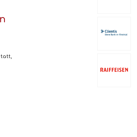
on
tatt,