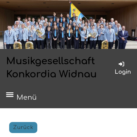
Musikgesellschaft
Login
Konkordia Widnau
Menü
Zurück