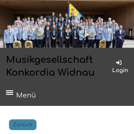
Musikgesellschaft
Login
Konkordia Widnau
Menü
Zurück