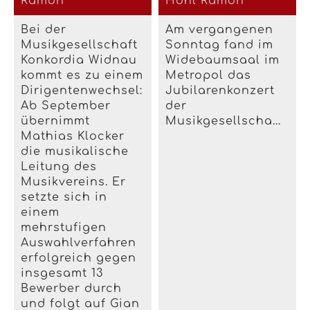
Ramon
Hohl Ramon
Bei der
Am vergangenen
Musikgesellschaft
Sonntag fand im
Konkordia Widnau
Widebaumsaal im
kommt es zu einem
Metropol das
Dirigentenwechsel:
Jubilarenkonzert
Ab September
der
übernimmt
Musikgesellscha...
Mathias Klocker
die musikalische
Leitung des
Musikvereins. Er
setzte sich in
einem
mehrstufigen
Auswahlverfahren
erfolgreich gegen
insgesamt 13
Bewerber durch
und folgt auf Gian