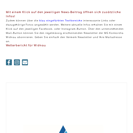
Mit einem Klick auf den jeweiligen News-Beitrag öffnen sich zusätzliche
Infos!
Zudem können über die
blau eingefärbten Textbereiche
interessante Links oder
dazugehörige Fotos angewählt werden. Weitere aktuelle Infos erhalten Sie mit einem
Klick auf den jeweiligen Facebook- oder Instagram-Button. Über den untenstehenden
Mail-Button können Sie den regelmässig erscheinenden Newsletter der MG Konkordia
Widnau abonnieren. Geben Sie einfach den Vermerk Newsletter und Ihre Mailadresse
an.
Wetterbericht für Widnau